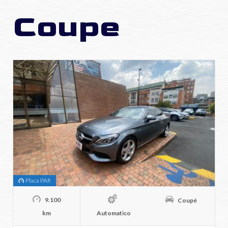
Coupe
Placa PAR
9.100
Coupé
km
Automatico