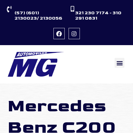
(57) (601)
321 230 7174 - 310
2130023/ 2130056
291 0831
QUIENES SOMOS
VENDA SU AUTO
Mercedes
Benz C200